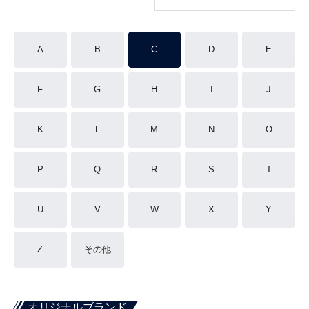
A
B
C
D
E
F
G
H
I
J
K
L
M
N
O
P
Q
R
S
T
U
V
W
X
Y
Z
その他
オリジナルブランド