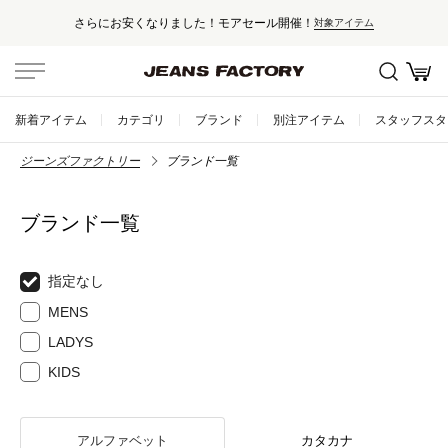
さらにお安くなりました！モアセール開催！
対象アイテム
新着アイテム
カテゴリ
ブランド
別注アイテム
スタッフスタ
ジーンズファクトリー
ブランド一覧
ブランド一覧
指定なし
MENS
LADYS
KIDS
アルファベット
カタカナ