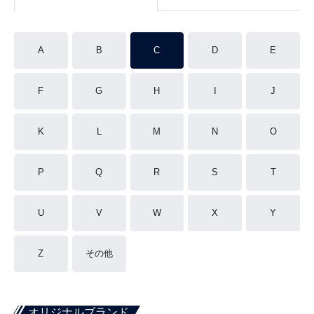
A
B
C
D
E
F
G
H
I
J
K
L
M
N
O
P
Q
R
S
T
U
V
W
X
Y
Z
その他
オリジナルブランド