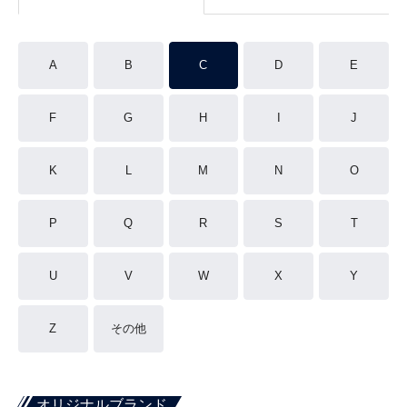
A
B
C
D
E
F
G
H
I
J
K
L
M
N
O
P
Q
R
S
T
U
V
W
X
Y
Z
その他
オリジナルブランド