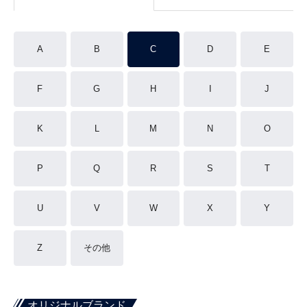
A
B
C
D
E
F
G
H
I
J
K
L
M
N
O
P
Q
R
S
T
U
V
W
X
Y
Z
その他
オリジナルブランド