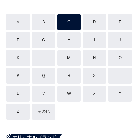
A
B
C
D
E
F
G
H
I
J
K
L
M
N
O
P
Q
R
S
T
U
V
W
X
Y
Z
その他
オリジナルブランド