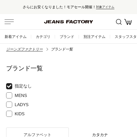
さらにお安くなりました！モアセール開催！
対象アイテム
新着アイテム
カテゴリ
ブランド
別注アイテム
スタッフスタ
ジーンズファクトリー
ブランド一覧
ブランド一覧
指定なし
MENS
LADYS
KIDS
アルファベット
カタカナ