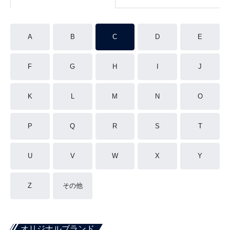
A
B
C
D
E
F
G
H
I
J
K
L
M
N
O
P
Q
R
S
T
U
V
W
X
Y
Z
その他
オリジナルブランド