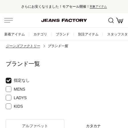
さらにお安くなりました！モアセール開催！
対象アイテム
新着アイテム
カテゴリ
ブランド
別注アイテム
スタッフスタ
ジーンズファクトリー
ブランド一覧
ブランド一覧
指定なし
MENS
LADYS
KIDS
アルファベット
カタカナ