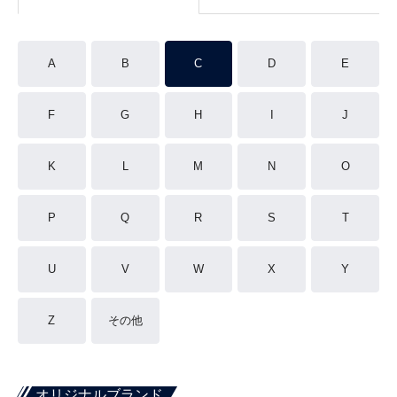
A
B
C
D
E
F
G
H
I
J
K
L
M
N
O
P
Q
R
S
T
U
V
W
X
Y
Z
その他
オリジナルブランド