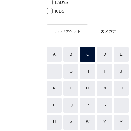
LADYS
KIDS
アルファベット
カタカナ
A
B
C
D
E
F
G
H
I
J
K
L
M
N
O
P
Q
R
S
T
U
V
W
X
Y