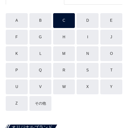
A
B
C
D
E
F
G
H
I
J
K
L
M
N
O
P
Q
R
S
T
U
V
W
X
Y
Z
その他
オリジナルブランド