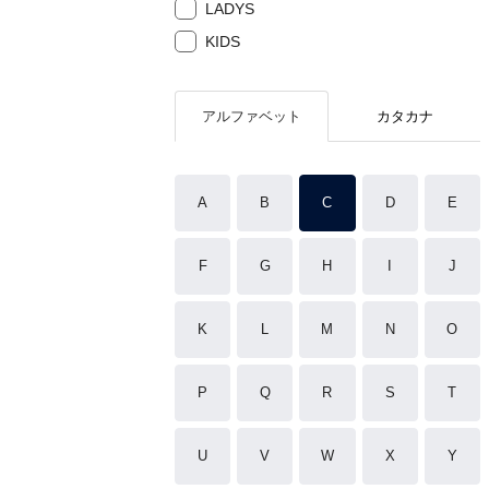
LADYS
KIDS
アルファベット
カタカナ
A
B
C
D
E
F
G
H
I
J
K
L
M
N
O
P
Q
R
S
T
U
V
W
X
Y