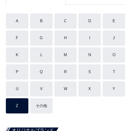
A
B
C
D
E
F
G
H
I
J
K
L
M
N
O
P
Q
R
S
T
U
V
W
X
Y
Z
その他
オリジナルブランド