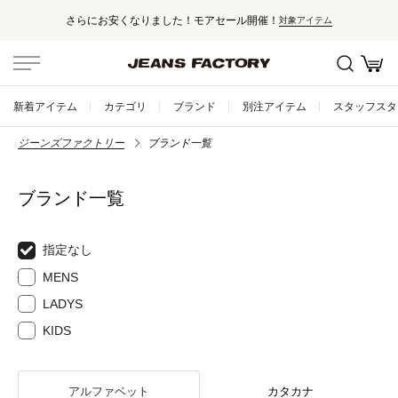
さらにお安くなりました！モアセール開催！
対象アイテム
新着アイテム
カテゴリ
ブランド
別注アイテム
スタッフスタ
ジーンズファクトリー
ブランド一覧
ブランド一覧
指定なし
MENS
LADYS
KIDS
アルファベット
カタカナ