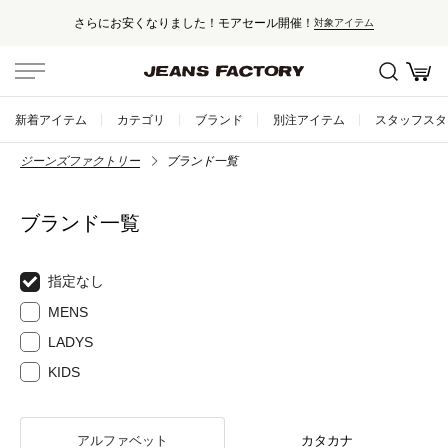
さらにお安くなりました！モアセール開催！
対象アイテム
新着アイテム
カテゴリ
ブランド
別注アイテム
スタッフスタ
ジーンズファクトリー
ブランド一覧
ブランド一覧
指定なし
MENS
LADYS
KIDS
アルファベット
カタカナ