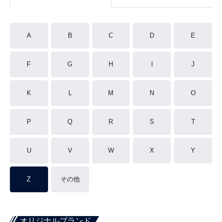
A
B
C
D
E
F
G
H
I
J
K
L
M
N
O
P
Q
R
S
T
U
V
W
X
Y
Z
その他
オリジナルブランド