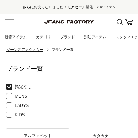
さらにお安くなりました！モアセール開催！
対象アイテム
新着アイテム
カテゴリ
ブランド
別注アイテム
スタッフスタ
ジーンズファクトリー
ブランド一覧
ブランド一覧
指定なし
MENS
LADYS
KIDS
アルファベット
カタカナ