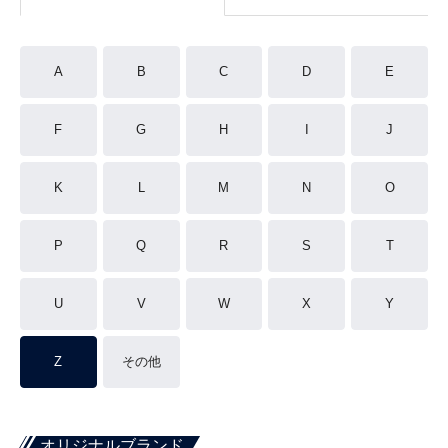
A
B
C
D
E
F
G
H
I
J
K
L
M
N
O
P
Q
R
S
T
U
V
W
X
Y
Z
その他
オリジナルブランド