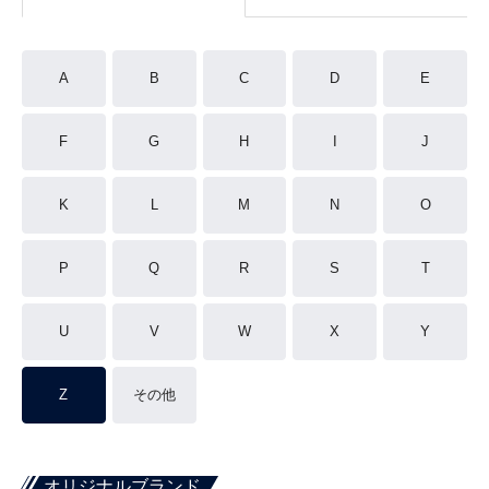
A
B
C
D
E
F
G
H
I
J
K
L
M
N
O
P
Q
R
S
T
U
V
W
X
Y
Z
その他
オリジナルブランド