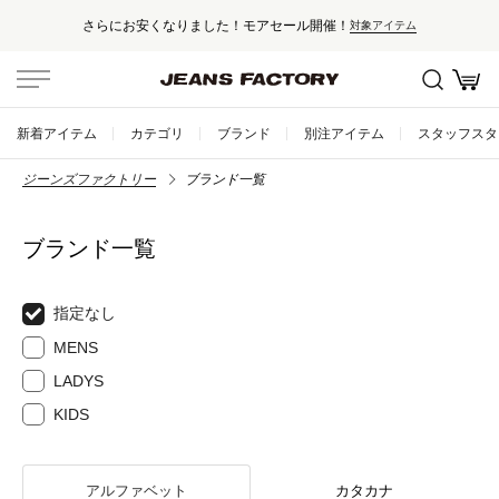
さらにお安くなりました！モアセール開催！
対象アイテム
新着アイテム
カテゴリ
ブランド
別注アイテム
スタッフスタ
ジーンズファクトリー
ブランド一覧
ブランド一覧
指定なし
MENS
LADYS
KIDS
アルファベット
カタカナ