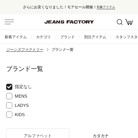
さらにお安くなりました！モアセール開催！
対象アイテム
新着アイテム
カテゴリ
ブランド
別注アイテム
スタッフスタ
ジーンズファクトリー
ブランド一覧
ブランド一覧
指定なし
MENS
LADYS
KIDS
アルファベット
カタカナ