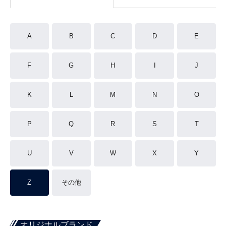
A
B
C
D
E
F
G
H
I
J
K
L
M
N
O
P
Q
R
S
T
U
V
W
X
Y
Z
その他
オリジナルブランド