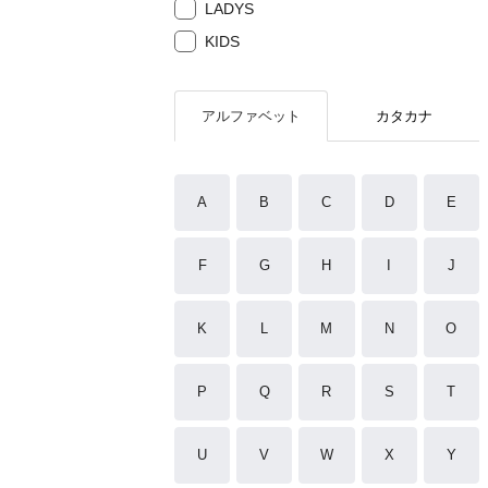
LADYS
KIDS
アルファベット
カタカナ
A
B
C
D
E
F
G
H
I
J
K
L
M
N
O
P
Q
R
S
T
U
V
W
X
Y