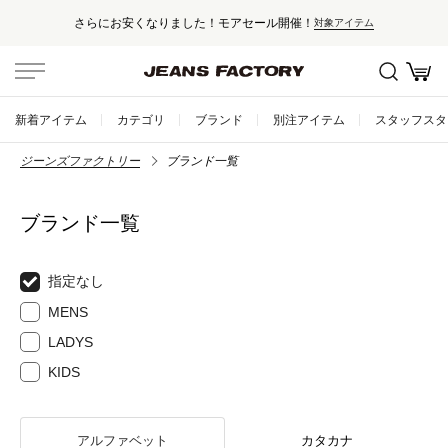
さらにお安くなりました！モアセール開催！
対象アイテム
新着アイテム
カテゴリ
ブランド
別注アイテム
スタッフスタ
ジーンズファクトリー
ブランド一覧
ブランド一覧
指定なし
MENS
LADYS
KIDS
アルファベット
カタカナ