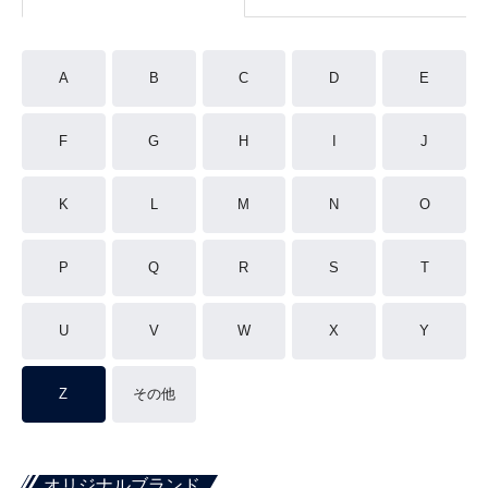
A
B
C
D
E
F
G
H
I
J
K
L
M
N
O
P
Q
R
S
T
U
V
W
X
Y
Z
その他
オリジナルブランド