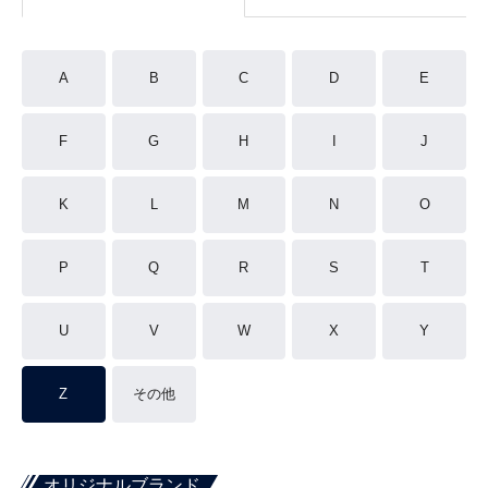
A
B
C
D
E
F
G
H
I
J
K
L
M
N
O
P
Q
R
S
T
U
V
W
X
Y
Z
その他
オリジナルブランド