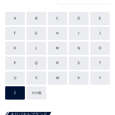
A
B
C
D
E
F
G
H
I
J
K
L
M
N
O
P
Q
R
S
T
U
V
W
X
Y
Z
その他
オリジナルブランド