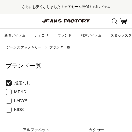
さらにお安くなりました！モアセール開催！
対象アイテム
新着アイテム
カテゴリ
ブランド
別注アイテム
スタッフスタ
ジーンズファクトリー
ブランド一覧
ブランド一覧
指定なし
MENS
LADYS
KIDS
アルファベット
カタカナ