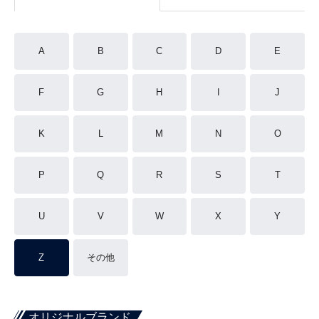
A
B
C
D
E
F
G
H
I
J
K
L
M
N
O
P
Q
R
S
T
U
V
W
X
Y
Z
その他
オリジナルブランド