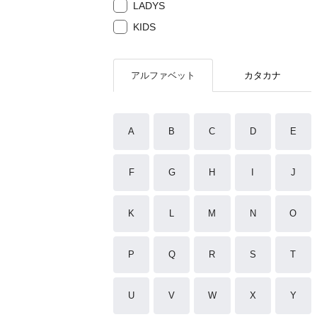
LADYS
KIDS
アルファベット
カタカナ
A
B
C
D
E
F
G
H
I
J
K
L
M
N
O
P
Q
R
S
T
U
V
W
X
Y