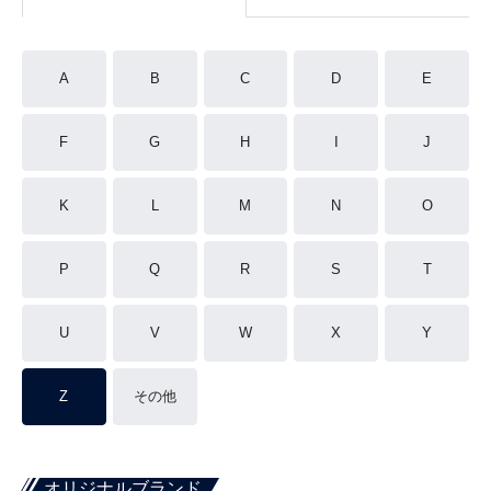
A
B
C
D
E
F
G
H
I
J
K
L
M
N
O
P
Q
R
S
T
U
V
W
X
Y
Z
その他
オリジナルブランド