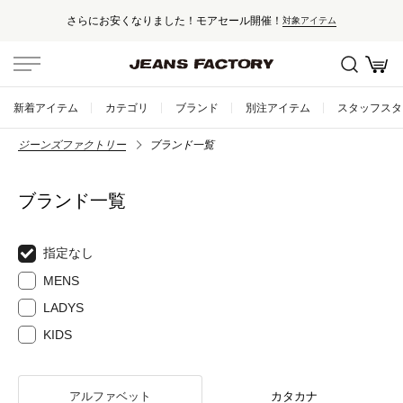
さらにお安くなりました！モアセール開催！
対象アイテム
新着アイテム
カテゴリ
ブランド
別注アイテム
スタッフスタ
ジーンズファクトリー
ブランド一覧
ブランド一覧
指定なし
MENS
LADYS
KIDS
アルファベット
カタカナ