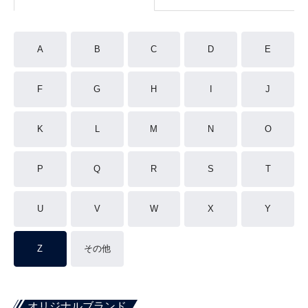
A
B
C
D
E
F
G
H
I
J
K
L
M
N
O
P
Q
R
S
T
U
V
W
X
Y
Z
その他
オリジナルブランド