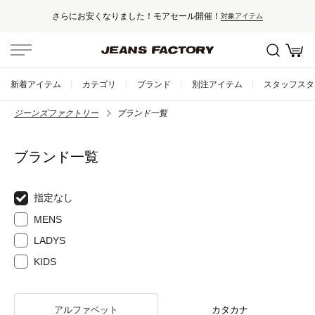
さらにお安くなりました！モアセール開催！
対象アイテム
新着アイテム
カテゴリ
ブランド
別注アイテム
スタッフスタ
ジーンズファクトリー
ブランド一覧
ブランド一覧
指定なし
MENS
LADYS
KIDS
アルファベット
カタカナ