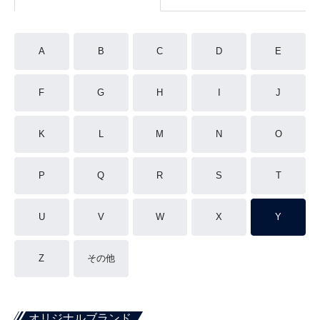
A
B
C
D
E
F
G
H
I
J
K
L
M
N
O
P
Q
R
S
T
U
V
W
X
Y
Z
その他
オリジナルブランド