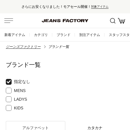
さらにお安くなりました！モアセール開催！
対象アイテム
新着アイテム
カテゴリ
ブランド
別注アイテム
スタッフスタ
ジーンズファクトリー
ブランド一覧
ブランド一覧
指定なし
MENS
LADYS
KIDS
アルファベット
カタカナ