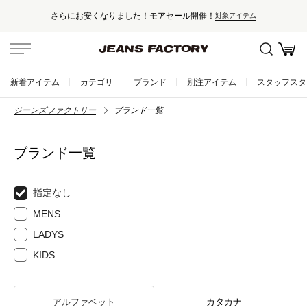
さらにお安くなりました！モアセール開催！
対象アイテム
新着アイテム
カテゴリ
ブランド
別注アイテム
スタッフスタ
ジーンズファクトリー
ブランド一覧
ブランド一覧
指定なし
MENS
LADYS
KIDS
アルファベット
カタカナ