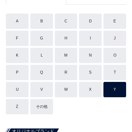
A
B
C
D
E
F
G
H
I
J
K
L
M
N
O
P
Q
R
S
T
U
V
W
X
Y
Z
その他
オリジナルブランド