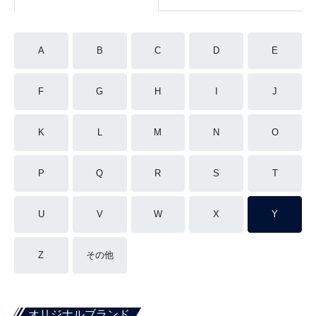
A
B
C
D
E
F
G
H
I
J
K
L
M
N
O
P
Q
R
S
T
U
V
W
X
Y
Z
その他
オリジナルブランド