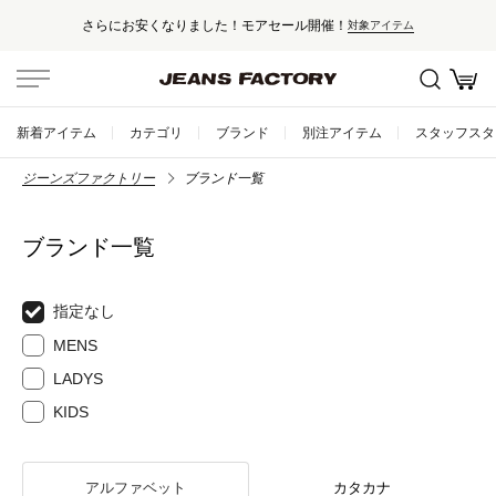
さらにお安くなりました！モアセール開催！
対象アイテム
新着アイテム
カテゴリ
ブランド
別注アイテム
スタッフスタ
ジーンズファクトリー
ブランド一覧
ブランド一覧
指定なし
MENS
LADYS
KIDS
アルファベット
カタカナ