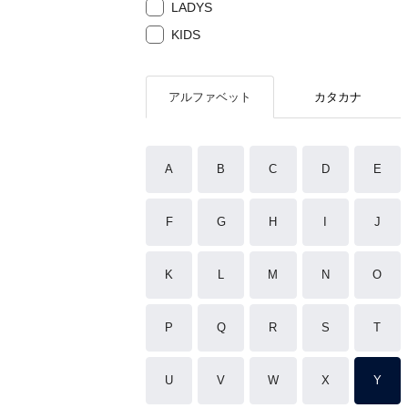
LADYS
KIDS
アルファベット
カタカナ
A
B
C
D
E
F
G
H
I
J
K
L
M
N
O
P
Q
R
S
T
U
V
W
X
Y