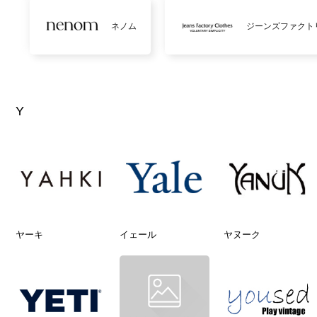
ネノム
ジーンズファクト
Y
ヤーキ
イェール
ヤヌーク