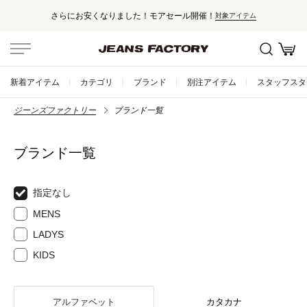
さらにお安くなりました！モアセール開催！
対象アイテム
新着アイテム
カテゴリ
ブランド
別注アイテム
スタッフスタ
ジーンズファクトリー
ブランド一覧
ブランド一覧
指定なし
MENS
LADYS
KIDS
アルファベット
カタカナ