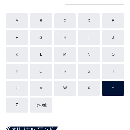
A
B
C
D
E
F
G
H
I
J
K
L
M
N
O
P
Q
R
S
T
U
V
W
X
Y
Z
その他
オリジナルブランド