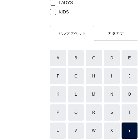
LADYS
KIDS
アルファベット
カタカナ
A
B
C
D
E
F
G
H
I
J
K
L
M
N
O
P
Q
R
S
T
U
V
W
X
Y