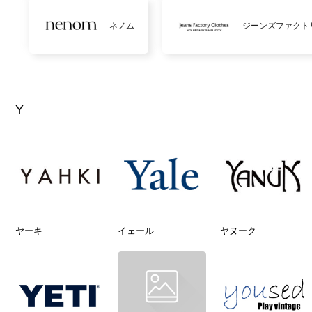
ネノム
ジーンズファクト
Y
ヤーキ
イェール
ヤヌーク