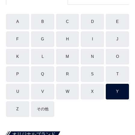
A
B
C
D
E
F
G
H
I
J
K
L
M
N
O
P
Q
R
S
T
U
V
W
X
Y
Z
その他
オリジナルブランド