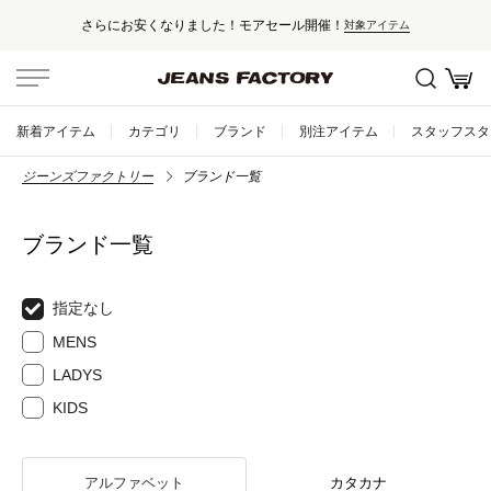
さらにお安くなりました！モアセール開催！
対象アイテム
新着アイテム
カテゴリ
ブランド
別注アイテム
スタッフスタ
ジーンズファクトリー
ブランド一覧
ブランド一覧
指定なし
MENS
LADYS
KIDS
アルファベット
カタカナ