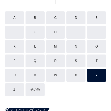
A
B
C
D
E
F
G
H
I
J
K
L
M
N
O
P
Q
R
S
T
U
V
W
X
Y
Z
その他
オリジナルブランド