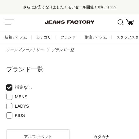
さらにお安くなりました！モアセール開催！
対象アイテム
新着アイテム
カテゴリ
ブランド
別注アイテム
スタッフスタ
ジーンズファクトリー
ブランド一覧
ブランド一覧
指定なし
MENS
LADYS
KIDS
アルファベット
カタカナ