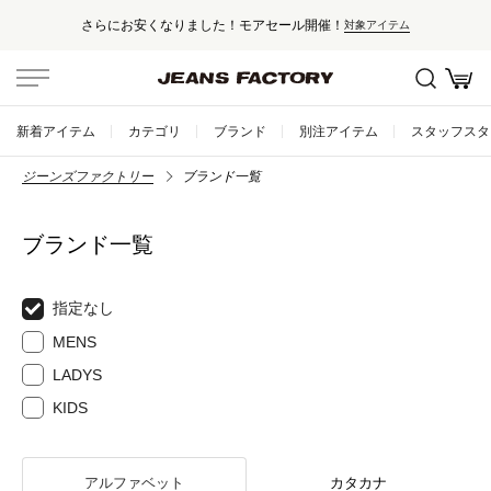
さらにお安くなりました！モアセール開催！
対象アイテム
新着アイテム
カテゴリ
ブランド
別注アイテム
スタッフスタ
ジーンズファクトリー
ブランド一覧
ブランド一覧
指定なし
MENS
LADYS
KIDS
アルファベット
カタカナ