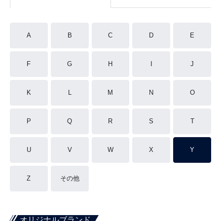
A
B
C
D
E
F
G
H
I
J
K
L
M
N
O
P
Q
R
S
T
U
V
W
X
Y
Z
その他
オリジナルブランド