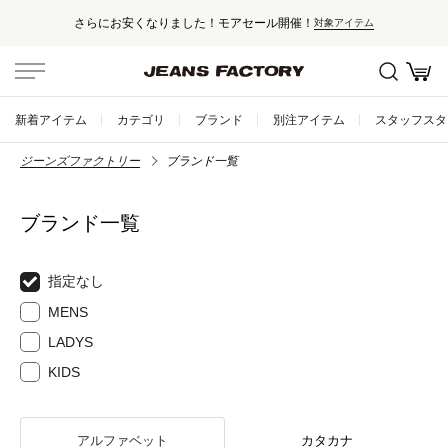
さらにお安くなりました！モアセール開催！
対象アイテム
新着アイテム
カテゴリ
ブランド
別注アイテム
スタッフスタ
ジーンズファクトリー
ブランド一覧
ブランド一覧
指定なし
MENS
LADYS
KIDS
アルファベット
カタカナ