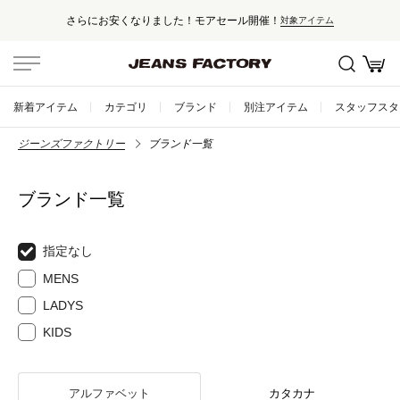
さらにお安くなりました！モアセール開催！
対象アイテム
新着アイテム
カテゴリ
ブランド
別注アイテム
スタッフスタ
ジーンズファクトリー
ブランド一覧
ブランド一覧
指定なし
MENS
LADYS
KIDS
アルファベット
カタカナ