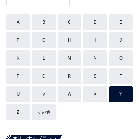
A
B
C
D
E
F
G
H
I
J
K
L
M
N
O
P
Q
R
S
T
U
V
W
X
Y
Z
その他
オリジナルブランド