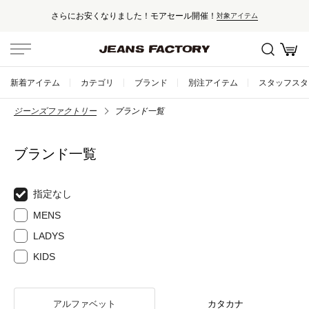
さらにお安くなりました！モアセール開催！
対象アイテム
新着アイテム
カテゴリ
ブランド
別注アイテム
スタッフスタ
ジーンズファクトリー
ブランド一覧
ブランド一覧
指定なし
MENS
LADYS
KIDS
アルファベット
カタカナ