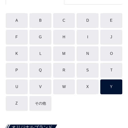
A
B
C
D
E
F
G
H
I
J
K
L
M
N
O
P
Q
R
S
T
U
V
W
X
Y
Z
その他
オリジナルブランド