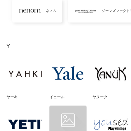
ネノム
ジーンズファクト
Y
ヤーキ
イェール
ヤヌーク