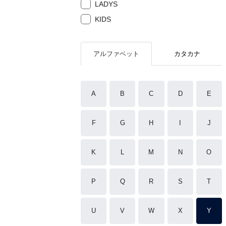
LADYS
KIDS
アルファベット
カタカナ
A
B
C
D
E
F
G
H
I
J
K
L
M
N
O
P
Q
R
S
T
U
V
W
X
Y