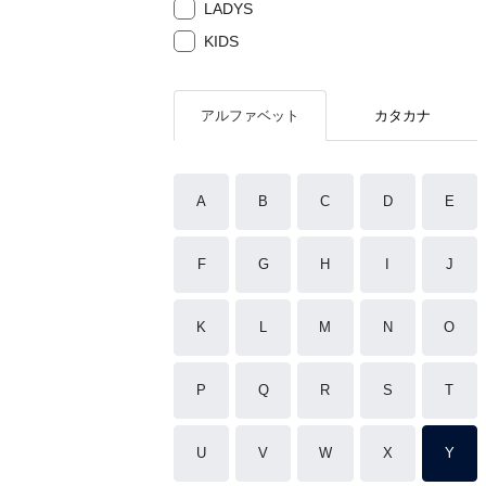
LADYS
KIDS
アルファベット
カタカナ
A
B
C
D
E
F
G
H
I
J
K
L
M
N
O
P
Q
R
S
T
U
V
W
X
Y