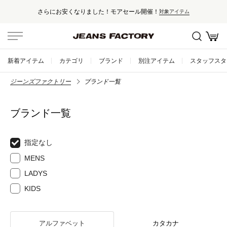
さらにお安くなりました！モアセール開催！
対象アイテム
新着アイテム
カテゴリ
ブランド
別注アイテム
スタッフスタ
ジーンズファクトリー
ブランド一覧
ブランド一覧
指定なし
MENS
LADYS
KIDS
アルファベット
カタカナ