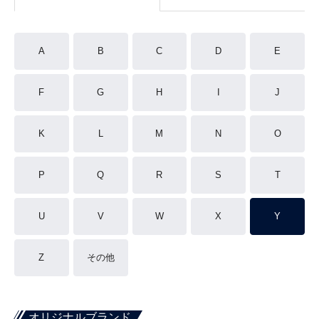
A
B
C
D
E
F
G
H
I
J
K
L
M
N
O
P
Q
R
S
T
U
V
W
X
Y
Z
その他
オリジナルブランド