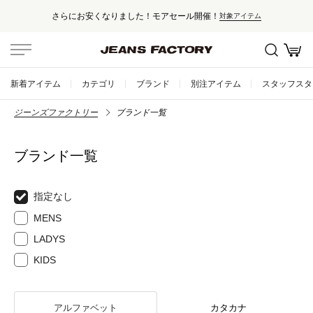
さらにお安くなりました！モアセール開催！
対象アイテム
新着アイテム
カテゴリ
ブランド
別注アイテム
スタッフスタ
ジーンズファクトリー
ブランド一覧
ブランド一覧
指定なし
MENS
LADYS
KIDS
アルファベット
カタカナ