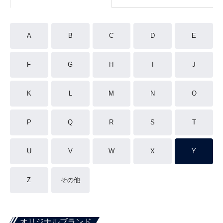
A
B
C
D
E
F
G
H
I
J
K
L
M
N
O
P
Q
R
S
T
U
V
W
X
Y
Z
その他
オリジナルブランド