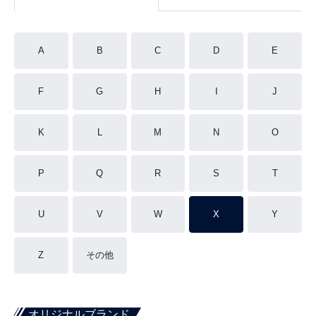
A
B
C
D
E
F
G
H
I
J
K
L
M
N
O
P
Q
R
S
T
U
V
W
X
Y
Z
その他
オリジナルブランド