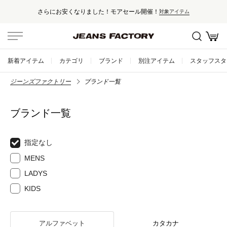
さらにお安くなりました！モアセール開催！
対象アイテム
新着アイテム
カテゴリ
ブランド
別注アイテム
スタッフスタ
ジーンズファクトリー
ブランド一覧
ブランド一覧
指定なし
MENS
LADYS
KIDS
アルファベット
カタカナ