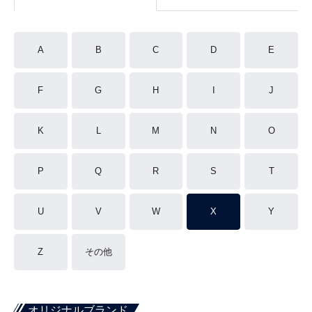
A
B
C
D
E
F
G
H
I
J
K
L
M
N
O
P
Q
R
S
T
U
V
W
X
Y
Z
その他
オリジナルブランド