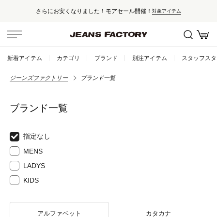
さらにお安くなりました！モアセール開催！
対象アイテム
新着アイテム
カテゴリ
ブランド
別注アイテム
スタッフスタ
ジーンズファクトリー
ブランド一覧
ブランド一覧
指定なし
MENS
LADYS
KIDS
アルファベット
カタカナ