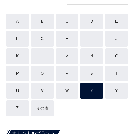
A
B
C
D
E
F
G
H
I
J
K
L
M
N
O
P
Q
R
S
T
U
V
W
X
Y
Z
その他
オリジナルブランド