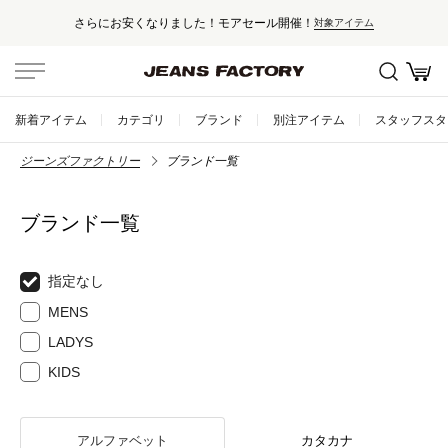
さらにお安くなりました！モアセール開催！
対象アイテム
新着アイテム
カテゴリ
ブランド
別注アイテム
スタッフスタ
ジーンズファクトリー
ブランド一覧
ブランド一覧
指定なし
MENS
LADYS
KIDS
アルファベット
カタカナ