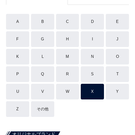
A
B
C
D
E
F
G
H
I
J
K
L
M
N
O
P
Q
R
S
T
U
V
W
X
Y
Z
その他
オリジナルブランド