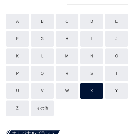
A
B
C
D
E
F
G
H
I
J
K
L
M
N
O
P
Q
R
S
T
U
V
W
X
Y
Z
その他
オリジナルブランド