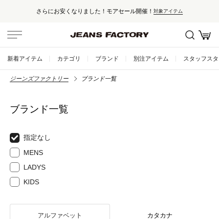
さらにお安くなりました！モアセール開催！
対象アイテム
新着アイテム
カテゴリ
ブランド
別注アイテム
スタッフスタ
ジーンズファクトリー
ブランド一覧
ブランド一覧
指定なし
MENS
LADYS
KIDS
アルファベット
カタカナ