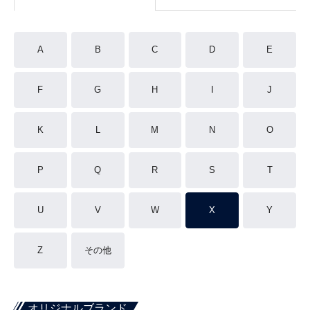
A
B
C
D
E
F
G
H
I
J
K
L
M
N
O
P
Q
R
S
T
U
V
W
X
Y
Z
その他
オリジナルブランド