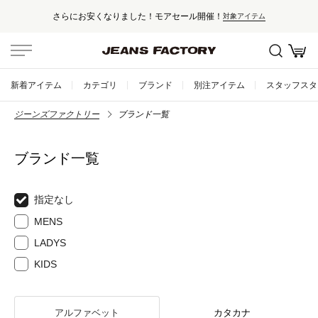
さらにお安くなりました！モアセール開催！
対象アイテム
新着アイテム
カテゴリ
ブランド
別注アイテム
スタッフスタ
ジーンズファクトリー
ブランド一覧
ブランド一覧
指定なし
MENS
LADYS
KIDS
アルファベット
カタカナ