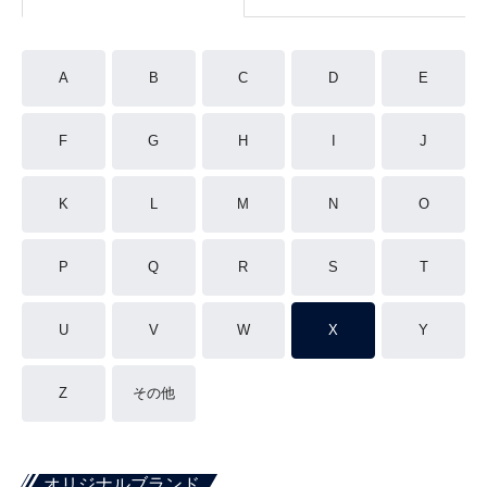
A
B
C
D
E
F
G
H
I
J
K
L
M
N
O
P
Q
R
S
T
U
V
W
X
Y
Z
その他
オリジナルブランド