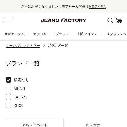
さらにお安くなりました！モアセール開催！
対象アイテム
新着アイテム
カテゴリ
ブランド
別注アイテム
スタッフスタ
ジーンズファクトリー
ブランド一覧
ブランド一覧
指定なし
MENS
LADYS
KIDS
アルファベット
カタカナ