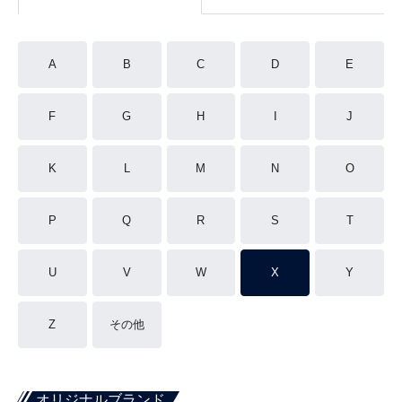
A
B
C
D
E
F
G
H
I
J
K
L
M
N
O
P
Q
R
S
T
U
V
W
X
Y
Z
その他
オリジナルブランド