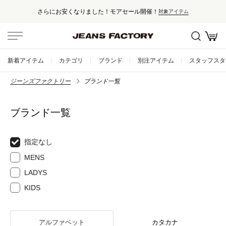
さらにお安くなりました！モアセール開催！
対象アイテム
新着アイテム
カテゴリ
ブランド
別注アイテム
スタッフスタ
ジーンズファクトリー
ブランド一覧
ブランド一覧
指定なし
MENS
LADYS
KIDS
アルファベット
カタカナ