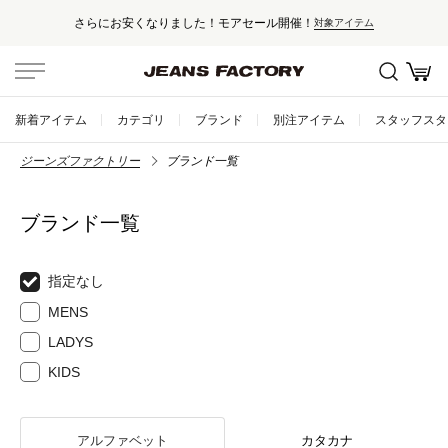
さらにお安くなりました！モアセール開催！
対象アイテム
新着アイテム
カテゴリ
ブランド
別注アイテム
スタッフスタ
ジーンズファクトリー
ブランド一覧
ブランド一覧
指定なし
MENS
LADYS
KIDS
アルファベット
カタカナ