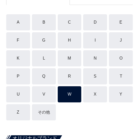
A
B
C
D
E
F
G
H
I
J
K
L
M
N
O
P
Q
R
S
T
U
V
W
X
Y
Z
その他
オリジナルブランド