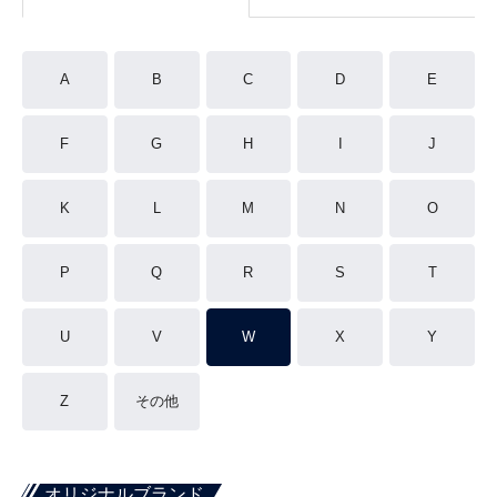
A
B
C
D
E
F
G
H
I
J
K
L
M
N
O
P
Q
R
S
T
U
V
W
X
Y
Z
その他
オリジナルブランド