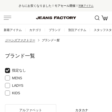
さらにお安くなりました！モアセール開催！
対象アイテム
新着アイテム
カテゴリ
ブランド
別注アイテム
スタッフスタ
ジーンズファクトリー
ブランド一覧
ブランド一覧
指定なし
MENS
LADYS
KIDS
アルファベット
カタカナ