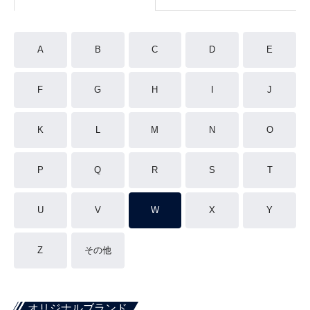
A
B
C
D
E
F
G
H
I
J
K
L
M
N
O
P
Q
R
S
T
U
V
W
X
Y
Z
その他
オリジナルブランド