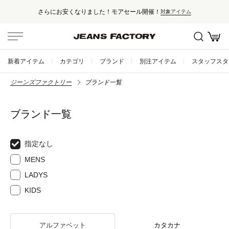
さらにお安くなりました！モアセール開催！
対象アイテム
新着アイテム
カテゴリ
ブランド
別注アイテム
スタッフスタ
ジーンズファクトリー
ブランド一覧
ブランド一覧
指定なし
MENS
LADYS
KIDS
アルファベット
カタカナ